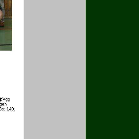
SpVgg
igen
tr. 140.