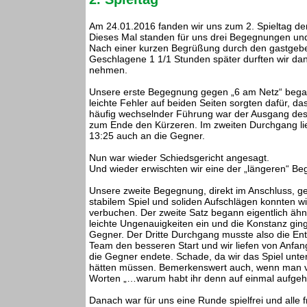
Am 24.01.2016 fanden wir uns zum 2. Spieltag de
Dieses Mal standen für uns drei Begegnungen un
Nach einer kurzen Begrüßung durch den gastgebende
Geschlagene 1 1/1 Stunden später durften wir dan
nehmen.
Unsere erste Begegnung gegen „6 am Netz“ begann
leichte Fehler auf beiden Seiten sorgten dafür, d
häufig wechselnder Führung war der Ausgang des e
zum Ende den Kürzeren. Im zweiten Durchgang lief
13:25 auch an die Gegner.
Nun war wieder Schiedsgericht angesagt.
Und wieder erwischten wir eine der „längeren“ B
Unsere zweite Begegnung, direkt im Anschluss, geg
stabilem Spiel und soliden Aufschlägen konnten wi
verbuchen. Der zweite Satz begann eigentlich ähnl
leichte Ungenauigkeiten ein und die Konstanz ging
Gegner. Der Dritte Durchgang musste also die Ent
Team den besseren Start und wir liefen von Anfan
die Gegner endete. Schade, da wir das Spiel unter
hätten müssen. Bemerkenswert auch, wenn man von
Worten „…warum habt ihr denn auf einmal aufgehö
Danach war für uns eine Runde spielfrei und alle 