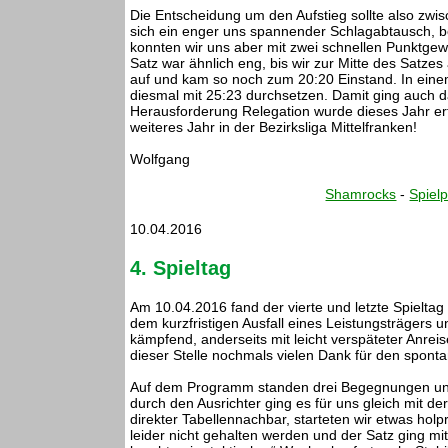
Die Entscheidung um den Aufstieg sollte also zwi
sich ein enger uns spannender Schlagabtausch, 
konnten wir uns aber mit zwei schnellen Punktge
Satz war ähnlich eng, bis wir zur Mitte des Satze
auf und kam so noch zum 20:20 Einstand. In eine
diesmal mit 25:23 durchsetzen. Damit ging auch d
Herausforderung Relegation wurde dieses Jahr erfo
weiteres Jahr in der Bezirksliga Mittelfranken!
Wolfgang
Shamrocks
-
Spielp
10.04.2016
4. Spieltag
Am 10.04.2016 fand der vierte und letzte Spieltag
dem kurzfristigen Ausfall eines Leistungsträgers u
kämpfend, anderseits mit leicht verspäteter Anreis
dieser Stelle nochmals vielen Dank für den sponta
Auf dem Programm standen drei Begegnungen und
durch den Ausrichter ging es für uns gleich mit d
direkter Tabellennachbar, starteten wir etwas holp
leider nicht gehalten werden und der Satz ging mi