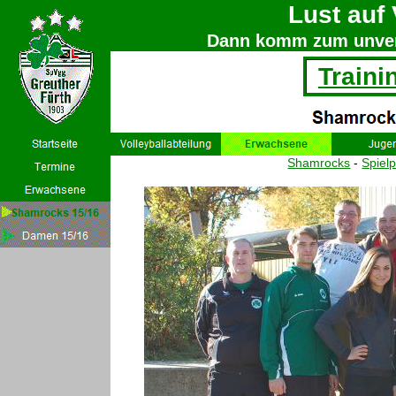
Lust auf 
Dann komm zum unverb
Traini
Shamrocks
-
Spielp