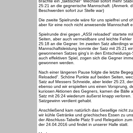
brachte ein „taktischer“ Wechsel sofort mehr Stabil
25:21 an die gegnerische Mannschaft. (Anmerk. d.
Beschwerden sofort zur Stelle war)
Die zweite Spielrunde wäre für uns spielfrei und
aber für eine noch nicht anwesende Mannschaft ei
Spielrunde drei gegen „ASSI reloaded“ startete 
Seiten, aber auch vermeidbare und leichte Fehler p
25:18 an die Gegner. Im zweiten Satz allerdings w
Mannschaftsleistung konnte der Satz mit 25:21 e
gewonnenen Satzes ging’s in den Entscheidungs-Sa
auch effektiven Spiel, zogen sich die Gegner imm
gewonnen werden.
Nach einer längeren Pause folgte die letzte Be
Reloaded“. Schöne Punkte auf beiden Seiten, we
Satz auf Messers Schneide, aber leider 25:23, d
ebenso und wir erspielten uns einen Vorsprung, de
kuriosen Aktionen des Gegners, kamen die Bälle a
Satz mit 26:24 wiederum äußerst knapp verloren. T
Satzgewinn verdient gehabt.
Anschließend kam natürlich das Gesellige nicht z
wir kühle Getränke und griechisches Essen zu un
der Abschluss-Tabelle Platz 9 und Relegation zum L
der 24.04.2016 und findet in unserer Halle statt.