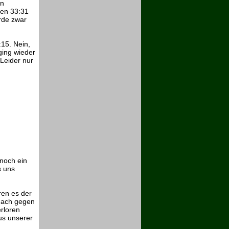
in
hen 33:31
urde zwar
15. Nein,
ging wieder
Leider nur
noch ein
s uns
ren es der
anach gegen
erloren
us unserer