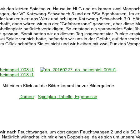
wir den letzten Spieltag zu Hause im HLG und es kamen zwei Mannsch
s lagen, der VC Katzwang-Schwabach 3 und der SSV Egenhausen. Im ers
der konzentriert ans Werk und schlugen Katzwang-Schwabach 3:0. Hätt
afft, dann wären wir aus der "Gefahrenzone" gewesen, aber diese M
abellenplatz natürlich verteidigen. So entstand ein spannendes Spiel üb
gewann. Somit hatten wir an diesem Tag insgesamt vier Punkte erspie
 Spiele vor sich hatte, befanden wir uns in der Gefahr, auf den vorle
m Glück schafften Sie es nicht und wir bleiben mit zwei Punkten Vorspr
Mit einem Klick auf die Bilder kommt Ihr zur Bildergalerie
Damen
-
Spielplan, Tabelle, Ergebnisse
 wir nach Feuchtwangen, um dort gegen Feuchtwangen 2 und die SG N
. Natürlich wünschte ich mir einen Doppelsieg, da es sich um unsere Ve