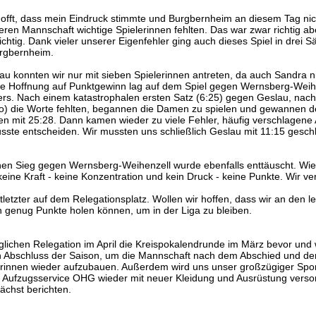
ehofft, dass mein Eindruck stimmte und Burgbernheim an diesem Tag nic
deren Mannschaft wichtige Spielerinnen fehlten. Das war zwar richtig aber
ichtig. Dank vieler unserer Eigenfehler ging auch dieses Spiel in drei S
rgbernheim.
u konnten wir nur mit sieben Spielerinnen antreten, da auch Sandra n
ne Hoffnung auf Punktgewinn lag auf dem Spiel gegen Wernsberg-Weih
rs. Nach einem katastrophalen ersten Satz (6:25) gegen Geslau, nac
r so) die Worte fehlten, begannen die Damen zu spielen und gewannen 
ten mit 25:28. Dann kamen wieder zu viele Fehler, häufig verschlagene
usste entscheiden. Wir mussten uns schließlich Geslau mit 11:15 gesc
nen Sieg gegen Wernsberg-Weihenzell wurde ebenfalls enttäuscht. Wie
: keine Kraft - keine Konzentration und kein Druck - keine Punkte. Wir ve
ittletzter auf dem Relegationsplatz. Wollen wir hoffen, dass wir an den l
 genug Punkte holen können, um in der Liga zu bleiben.
lichen Relegation im April die Kreispokalendrunde im März bevor und 
ch Abschluss der Saison, um die Mannschaft nach dem Abschied und d
rinnen wieder aufzubauen. Außerdem wird uns unser großzügiger Spon
S Aufzugsservice OHG wieder mit neuer Kleidung und Ausrüstung verso
chst berichten.