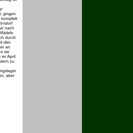
ar
, gingen
 komplett
irndorf
wir nach
 Mädels
ich durch
it den
ter an
en wir
 im April
eiern zu
ingslager
on, aber