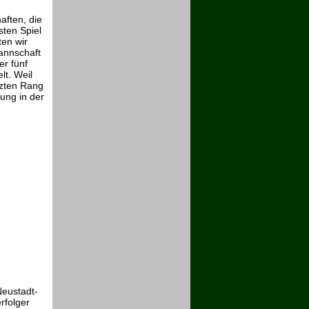
aften, die
ten Spiel
en wir
annschaft
er fünf
lt. Weil
tzten Rang
ung in der
eustadt-
rfolger