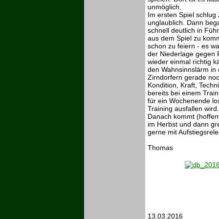
unmöglich.
Im ersten Spiel schlug 
unglaublich. Dann beg
schnell deutlich in Fü
aus dem Spiel zu komme
schon zu feiern - es w
der Niederlage gegen R
wieder einmal richtig k
den Wahnsinnslärm in d
Zirndorfern gerade noc
Kondition, Kraft, Techn
bereits bei einem Trai
für ein Wochenende los
Training ausfallen wird.
Danach kommt (hoffentl
im Herbst und dann gre
gerne mit Aufstiegsrele
Thomas
13.03.2016