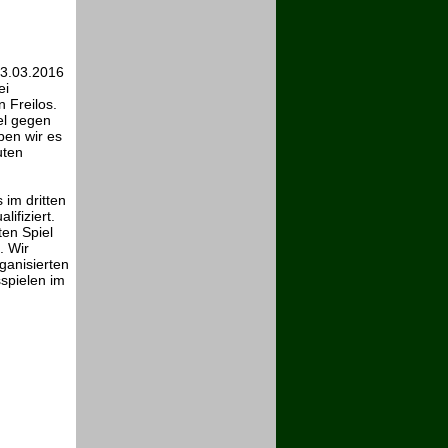
13.03.2016
ei
 Freilos.
el gegen
ben wir es
uten
 im dritten
ifiziert.
ten Spiel
. Wir
ganisierten
sspielen im