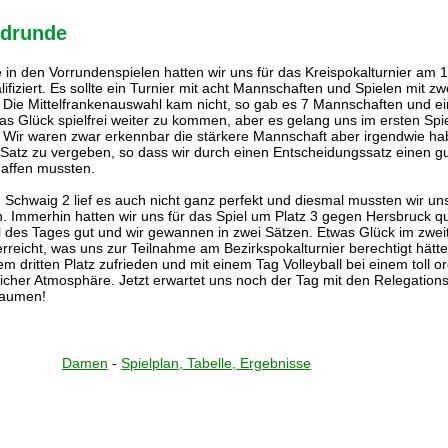
ndrunde
 in den Vorrundenspielen hatten wir uns für das Kreispokalturnier am 
fiziert. Es sollte ein Turnier mit acht Mannschaften und Spielen mit zw
Die Mittelfrankenauswahl kam nicht, so gab es 7 Mannschaften und ein
das Glück spielfrei weiter zu kommen, aber es gelang uns im ersten Spi
 Wir waren zwar erkennbar die stärkere Mannschaft aber irgendwie ha
 Satz zu vergeben, so dass wir durch einen Entscheidungssatz einen g
haffen mussten.
 Schwaig 2 lief es auch nicht ganz perfekt und diesmal mussten wir uns
 Immerhin hatten wir uns für das Spiel um Platz 3 gegen Hersbruck qual
iel des Tages gut und wir gewannen in zwei Sätzen. Etwas Glück im zwei
erreicht, was uns zur Teilnahme am Bezirkspokalturnier berechtigt hätte
 dritten Platz zufrieden und mit einem Tag Volleyball bei einem toll or
tlicher Atmosphäre. Jetzt erwartet uns noch der Tag mit den Relegation
 Daumen!
Damen
-
Spielplan, Tabelle, Ergebnisse