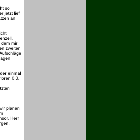
ht so
 jetzt lief
ätzen an
icht
enzell,
h dem mir
den zweiten
 Aufschläge
hlagen
der einmal
rloren 0:3.
etzten
wir planen
em
sor, Herr
rgen.