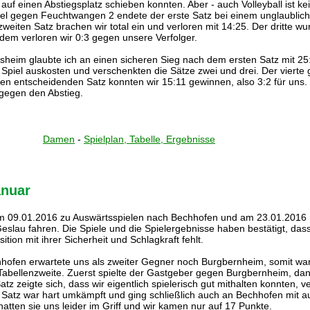
auf einen Abstiegsplatz schieben konnten. Aber - auch Volleyball ist ke
el gegen Feuchtwangen 2 endete der erste Satz bei einem unglaublic
weiten Satz brachen wir total ein und verloren mit 14:25. Der dritte w
dem verloren wir 0:3 gegen unsere Verfolger.
heim glaubte ich an einen sicheren Sieg nach dem ersten Satz mit 25:
Spiel auskosten und verschenkten die Sätze zwei und drei. Der vierte 
en entscheidenden Satz konnten wir 15:11 gewinnen, also 3:2 für uns. 
gegen den Abstieg.
Damen
-
Spielplan, Tabelle, Ergebnisse
anuar
 09.01.2016 zu Auswärtsspielen nach Bechhofen und am 23.01.2016 
Geslau fahren. Die Spiele und die Spielergebnisse haben bestätigt, das
ition mit ihrer Sicherheit und Schlagkraft fehlt.
hofen erwartete uns als zweiter Gegner noch Burgbernheim, somit wa
 Tabellenzweite. Zuerst spielte der Gastgeber gegen Burgbernheim, d
tz zeigte sich, dass wir eigentlich spielerisch gut mithalten konnten, v
 Satz war hart umkämpft und ging schließlich auch an Bechhofen mit a
 hatten sie uns leider im Griff und wir kamen nur auf 17 Punkte.