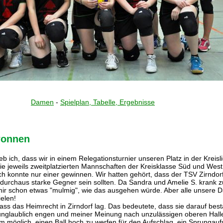
Damen
-
Spielplan, Tabelle, Ergebnisse
wonnen
ieb ich, dass wir in einem Relegationsturnier unseren Platz in der Kreis
ie jeweils zweitplatzierten Mannschaften der Kreisklasse Süd und West
ch konnte nur einer gewinnen. Wir hatten gehört, dass der TSV Zirndorf
urchaus starke Gegner sein sollten. Da Sandra und Amelie S. krank 
mir schon etwas "mulmig", wie das ausgehen würde. Aber alle unsere
ielen!
dass das Heimrecht in Zirndorf lag. Das bedeutete, dass sie darauf best
unglaublich engen und meiner Meinung nach unzulässigen oberen Hall
um möglich, einen Ball hoch zu werfen für den Aufschlag, ein Sprungaufs