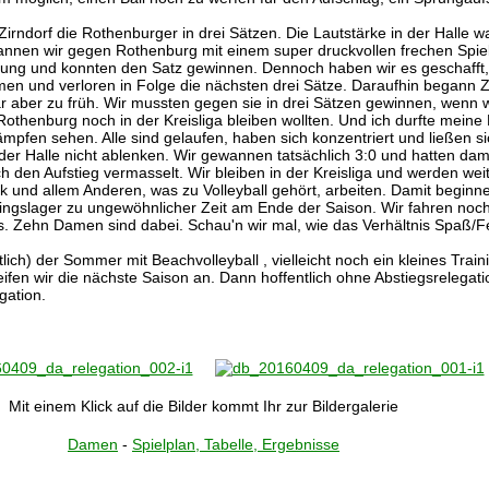
Zirndorf die Rothenburger in drei Sätzen. Die Lautstärke in der Halle w
annen wir gegen Rothenburg mit einem super druckvollen frechen Spiel
hrung und konnten den Satz gewinnen. Dennoch haben wir es geschafft,
n und verloren in Folge die nächsten drei Sätze. Daraufhin begann Z
ar aber zu früh. Wir mussten gegen sie in drei Sätzen gewinnen, wenn 
othenburg noch in der Kreisliga bleiben wollten. Und ich durfte meine
ämpfen sehen. Alle sind gelaufen, haben sich konzentriert und ließen s
er Halle nicht ablenken. Wir gewannen tatsächlich 3:0 und hatten dam
h den Aufstieg vermasselt. Wir bleiben in der Kreisliga und werden wei
ik und allem Anderen, was zu Volleyball gehört, arbeiten. Damit beginn
ningslager zu ungewöhnlicher Zeit am Ende der Saison. Wir fahren noch
. Zehn Damen sind dabei. Schau'n wir mal, wie das Verhältnis Spaß/F
ich) der Sommer mit Beachvolleyball , vielleicht noch ein kleines Train
ifen wir die nächste Saison an. Dann hoffentlich ohne Abstiegsrelegati
gation.
Mit einem Klick auf die Bilder kommt Ihr zur Bildergalerie
Damen
-
Spielplan, Tabelle, Ergebnisse