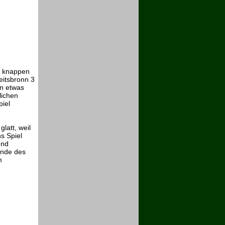
i knappen
itsbronn 3
en etwas
lichen
piel
latt, weil
s Spiel
und
unde des
m