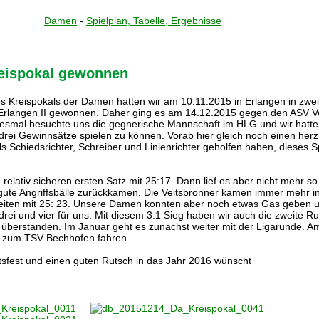
Damen
-
Spielplan, Tabelle, Ergebnisse
reispokal gewonnen
es Kreispokals der Damen hatten wir am 10.11.2015 in Erlangen in zwe
rlangen II gewonnen. Daher ging es am 14.12.2015 gegen den ASV Ve
Diesmal besuchte uns die gegnerische Mannschaft im HLG und wir hatt
drei Gewinnsätze spielen zu können. Vorab hier gleich noch einen herz
ls Schiedsrichter, Schreiber und Linienrichter geholfen haben, dieses S
 relativ sicheren ersten Satz mit 25:17. Dann lief es aber nicht mehr so g
 gute Angriffsbälle zurückkamen. Die Veitsbronner kamen immer mehr in
iten mit 25: 23. Unsere Damen konnten aber noch etwas Gas geben 
drei und vier für uns. Mit diesem 3:1 Sieg haben wir auch die zweite R
h überstanden. Im Januar geht es zunächst weiter mit der Ligarunde. A
r zum TSV Bechhofen fahren.
sfest und einen guten Rutsch in das Jahr 2016 wünscht