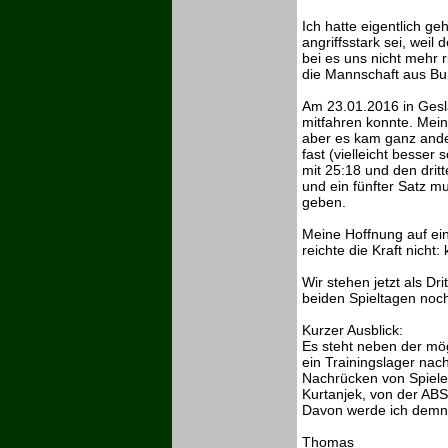
Ich hatte eigentlich g
angriffsstark sei, weil 
bei es uns nicht mehr r
die Mannschaft aus Bu
Am 23.01.2016 in Gesla
mitfahren konnte. Mei
aber es kam ganz ande
fast (vielleicht besse
mit 25:18 und den drit
und ein fünfter Satz m
geben.
Meine Hoffnung auf ei
reichte die Kraft nicht
Wir stehen jetzt als Dr
beiden Spieltagen noch
Kurzer Ausblick:
Es steht neben der mög
ein Trainingslager na
Nachrücken von Spiele
Kurtanjek, von der AB
Davon werde ich demnä
Thomas